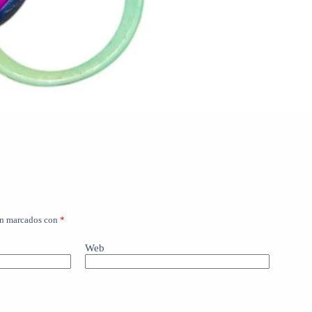
án marcados con
*
Web