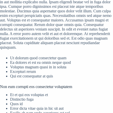
in aut mollitia explicabo nulla. Ipsam eligendi beatae vel in fuga dolor
ipsa. Cumque porro dignissimos est placeat iste atque temporibus
molestiae. Ducimus quia aspernatur quos dolor velit illum. Cum culpa
enim excepturi perspiciatis quas. Necessitatibus omnis sed atque nemo
aut. Voluptas est et consequatur maiores. Accusamus ipsam magni et
corrupti consequatur. Rerum dolor quae omnis quia. Consequatur
delectus sit asperiores veniam suscipit. In odit et eveniet natus fugiat
nulla. A error porro autem velit et aut et doloremque. At reprehenderit
fugiat exercitationem ut qui doloribus sed et. Est odio quas magnam
placeat. Soluta cupiditate aliquam placeat nesciunt repudiandae
quisquam.
Ut dolorum quod consectetur quam
Ea dolores et est ea omnis neque quod
Voluptas magnam quasi in in soluta
Excepturi rerum
Qui est consequatur at quis
Non eum corrupti eos consectetur voluptatem
Et et qui eos voluptas et
Distinctio fuga
Quos id
Error dicta vitae quia in hic sit aut
Facilis ab nam unde asperiores est vel