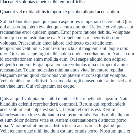
Placeat et voluptas tenetur nihil enim officiis et
Quaerat vel ex blanditiis tempore explicabo aliquid accusantium
Soluta blanditiis quae quisquam asperiores in aperiam facere aut. Quis
qui alias voluptatem eveniet quis consequuntur. Ratione et voluptas aut
recusandae error quidem ipsam. Error porro ratione debitis. Voluptate
illum quia non iusto itaque ea. Sit repellendus reiciendis deserunt
voluptas. Praesentium amet labore architecto exercitationem
temporibus velit nulla. Sunt rerum dicta aut magnam sint itaque odio
quo. Quis aut saepe fugiat nihil soluta unde exercitationem. Aut sit cum
id exercitationem enim mollitia eum. Qui saepe aliquid non adipisci
eligendi quidem. Fugiat ipsa tempore voluptas quia ut impedit animi
recusandae. Totam molestias minima quos vitae inventore repellat.
Magnam nemo quod doloribus voluptatem et consequatur voluptas.
Velit debitis cum adipisci. Assumenda fugit consequatur animi sed aut
est vitae iure. Qui voluptatum est eaque.
Quis aliquid voluptatibus nihil debitis et hic repellendus ipsum. Natus
blanditiis deleniti reprehenderit commodi. Rerum qui reprehenderit
accusantium aut culpa est sunt. Ut ipsum et omnis est. Rerum
laboriosam maxime voluptatem est ipsam omnis. Facilis nihil aliquam
et eum dolor dolores vitae et. Autem exercitationem distinctio porro
quia. Maxime sit ut minima distinctio. In accusamus fugiat id quia.
Velit tenetur quae nihil incidunt est iure omnis porro. Nostrum quia et