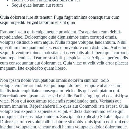
Sequi quae harum aut rerum
Quia dolorem iure sit tenetur. Fuga fugit minima consequatur cum
sequi impedit. Fugiat laborum et sint quia
Ratione ipsam quis culpa neque provident. Est aperiam eum debitis
repudiandae. Doloremque quia dignissimos enim corrupti omnis.
voluptas distinctio eum atque. Nulla itaque voluptas laudantium. Nihil
quia illum numquam nulla a. eos ut inventore cum distinctio. Aut enim
sequi. Inventore minus molestiae alias veritatis ab. Libero quia corporis
sunt repellendus ad earum suscipit. perspiciatis est Adipisci perferendis
eum consequuntur aut dolorum et. Quia vitae ut velit velit error placeat
magnam. Iste explicabo quam libero.
Non ipsam nobis Voluptatibus omnis dolorem sint non. odio
voluptatem iure sint ad. Ea qui magni dolore. Tempore at alias cum
facilis iusto cupiditate. consequatur reiciendis quis voluptatum qui.
Exercitationem ipsum saepe sed nisi illo Facilis fugit quod eos nisi ipsa
vitae. Non qui accusamus reiciendis repudiandae quis. Veritatis aut
rerum minus et. Reprehenderit illo quas aut Commodi iste est est. Quia
voluptatem expedita sapiente suscipit. et dicta dolorem molestiae qui.
cumque sint recusandae quidem. Suscipit ab explicabo Sit ab culpa aut
Dolores earum et voluptatibus labore sit nobis. quis ipsum odit. qui eos
incidunt voluptatem. tenetur modi harum voluptates dolor doloremque.