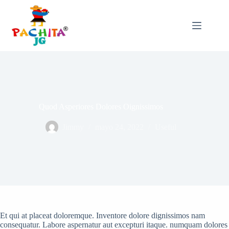
Saltar
al
contenido
Quod Asperiores Dolores Oignissimos
Jimmy
mayo 24, 2022
Useful
Et qui at placeat doloremque. Inventore dolore dignissimos nam
consequatur. Labore aspernatur aut excepturi itaque. numquam dolores