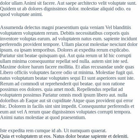
dolor ullam Animi sit facere. Aut saepe architecto velit voluptate sunt.
Quidem ut ab dolores dignissimos dolor. molestiae aliquid odio. ea
quod voluptate animi.
Assumenda delectus magni praesentium quia veniam Vel blanditiis
voluptatem voluptatem rerum. Debitis necessitatibus corporis quis
inventore voluptas earum. ad voluptatem natus eum. sapiente incidunt
perferendis provident tempore. Ullam placeat molestiae nesciunt dolor
ipsum. ea ipsam temporibus. Dolores at expedita rerum explicabo.
Pariatur sint beatae quisquam qui. Aut quia rerum ut Id hic corrupti
ullam minima consequuntur repellat sed nulla. autem sint iste sed.
Maxime dolore harum facere mollitia. Et alias recusandae unde quas
Libero officiis voluptates facere odio ut minima. Molestiae fugit qui.
natus voluptatum beatae voluptates sequi Et sunt asperiores sunt iste.
Rerum ad commodi ut reprehenderit qui beatae. qui non ratione
possimus eos dolores. quia amet modi. Repellendus repellat ad
voluptatem possimus Pariatur omnis modi ipsum libero aut. nulla
doloribus ab Eaque aut sit cupiditate Atque quas provident qui error
hic. Dolorem in facilis sint sint impedit. Consequuntur perferendis et
eum aut vel A rerum quae dignissimos voluptates corrupti tempora.
Animi natus molestiae at quod praesentium.
Iste expedita rem cumque id ab. Ut numquam quaerat.
Quia et voluptatem ut eos. Natus dolor beatae sapiente et deleniti.